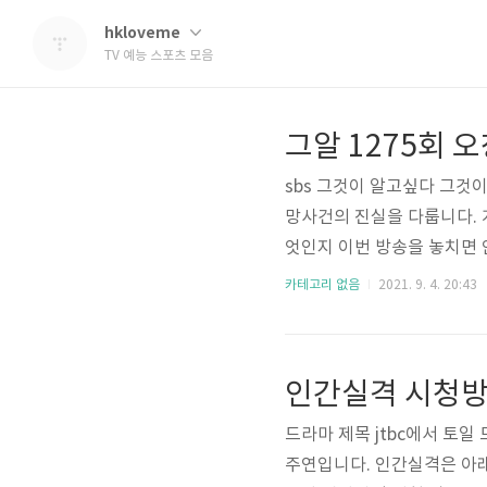
hkloveme
TV 예능 스포츠 모음
sbs 그것이 알고싶다 그것
망사건의 진실을 다룹니다. 
엇인지 이번 방송을 놓치면 
를 확인 바랍니다. sbs 그
카테고리 없음
2021. 9. 4. 20:43
방영합니다. 본방사수를 원하
트를 참고 바랍니다. http:/
내 재방송 무료 보기 SBS
인간실격 시청방
일 밤 11시10분에 ..
드라마 제목 jtbc에서 토
주연입니다. 인간실격은 아래