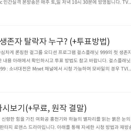
bc 인간실격 본방송은 매주 토,일 저녁 10시 30분에 방영됩니다. TV
 에서 볼 수 있습니다. 아래의 온에어 사이트를 이용 바랍니다. http
IR_NOW JTBC 온에어 실시간 시청 방법 (+JTBC SPORTS) JTBC NO
BC 온에어 실시간 시청 안내 JTBC NOW 이용방법 알아보기 요즘
또는 종편 채널의 예능 드리마가 대세입니다. 특히 JTBC는 종편 채
생존자 탈락자 누구? (+투표방법)
야심차게 론칭한 걸그룹 오디션 프로그램 걸스플래닛 999의 첫 생존자
한 내용 아래에서 확인하시고 투표 방법도 참고 바랍니다. 걸스플래닛
999 : 소녀대전은 Mnet 채널에서 시청 가능하며 모바일의 경우 TVI
시청 방법 안내드리니 참고 하세요. http://bit.ly/TVING_free 티
방법 (+갤럭시, 아이폰) 티빙 한달무료 이용 방법 오늘은 티빙(TVING
 안내드리려고 합니다. 아래에서 TVN 온에어 무료 시청 방법 뿐 아니
한 자세한 내용 확인 바랍 hkloveme.tistory.com ..
시보기(+무료, 원작 결말)
는 신령한 힘을 가진 여화공 홍천기와 하늘의 별자리를 읽는 붉은 눈의
 판타지 로맨스 드라마입니다. 아래를 통해 자세한 시청 방법과 재방