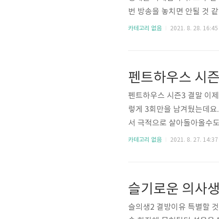
번 방송을 놓치면 안될 것 
랍니다. sbs 그것이 알고싶
카테고리 없음
2021. 8. 28. 16:45
다. 본방사수를 원하시면 s
바랍니다. http://bit.l
무료 보기 SBS 온에어 그것
0분에 방송되는..
펜트하우스 시즌3 결말 이제 
렇게 3회만을 남겨뒀는데요.
서 극적으로 살아돌아올수도 
스 시즌3 12회 다시보기 
카테고리 없음
2021. 8. 27. 14:37
고하세요. https://bit.l
료) 팬트하우스3 결말 펜트
니다. 이번 주 12회가 방영
방법과..
슬의생2 결방이유 특별할 것