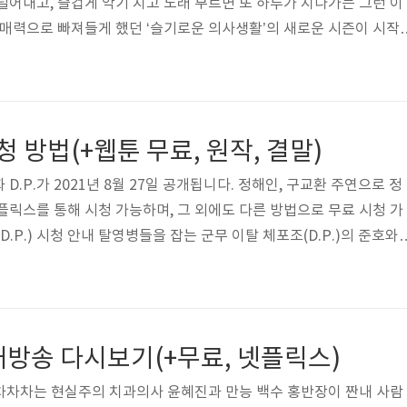
털어내고, 즐겁게 악기 치고 노래 부르면 또 하루가 지나가는 그런 이
 매력으로 빠져들게 했던 ‘슬기로운 의사생활’의 새로운 시즌이 시작
유 슬기로운 의사생활 시즌2는 11회가 방영될 9월 2일에 결방이 확정
 한국 대 이라크의 2022 카타르 월드컵 아시아 예선 중계를 tvN에서
크 중계는 아래를 참고! https://bit.ly/2022_Qatar_World
최종예선 중계 (+경기일정, 무료 시청) 카타르 월드컵 최종예선 대한민
청 방법(+웹툰 무료, 원작, 결말)
 D.P.가 2021년 8월 27일 공개됩니다. 정해인, 구교환 주연으로 정
플릭스를 통해 시청 가능하며, 그 외에도 다른 방법으로 무료 시청 가
D.P.) 시청 안내 탈영병들을 잡는 군무 이탈 체포조(D.P.)의 준호와
이들을 쫓으며 미처 알지 못했던 현실을 마주하는 이야기입니다. 넷
tp://bit.ly/NETFLIX_Free 넷플릭스 무료 보기 안내 NETFLIX
 현재 우리나라 OTT 시장을 휩쓸고 있는 동영상 플랫폼입니다. 
. 영화 뿐 아니라 미드, 일드, 한드, 예능 프로그램을 다시보기할 tv
재방송 다시보기(+무료, 넷플릭스)
 차차차는 현실주의 치과의사 윤혜진과 만능 백수 홍반장이 짠내 사람