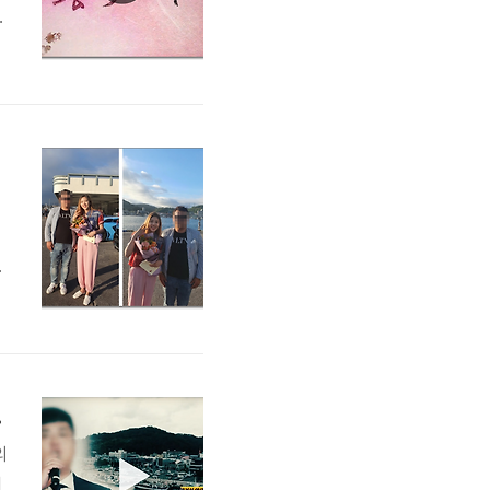
됩
트
드
수
하
) 다시보기
의
이