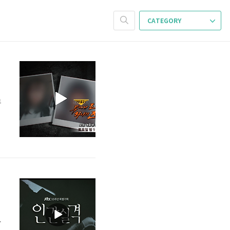
CATEGORY
무
에
안
.