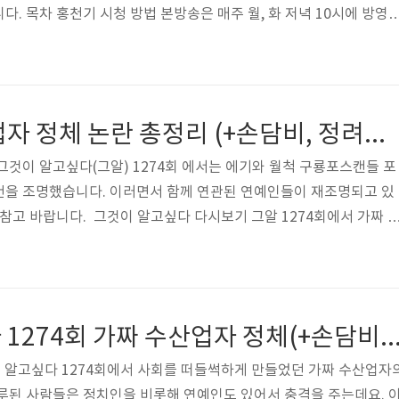
. 목차 홍천기 시청 방법 본방송은 매주 월, 화 저녁 10시에 방영
시청이 어렵다면 모바일, PC 에서 볼 수 있습니다. 아래의 온에어 사이
it.ly/SBS_ONAIR_VOD SBS 온에어 24시간 스타TV ALL VOD 이용
 지상파 3사 가운데 하나인 SBS에서 각종 뉴스, 예능, 시사, 교양, 
요즘에는 지상파 뿐 아니라 종편, 케이블에서도 양질의 예능과 드라
가짜 포항 수산업자 정체 논란 총정리 (+손담비, 정려원, 박하선)
그것이 알고싶다(그알) 1274회 에서는 에기와 월척 구룡포스캔들 포
건을 조명했습니다. 이러면서 함께 연관된 연예인들이 재조명되고 있
참고 바랍니다. ​ 그것이 알고싶다 다시보기 그알 1274회에서 가짜 
 다뤘습니다. 보다 상세한 정보를 알 수 있으니 못 본분들은 아래를
/naver.me/FbRrlpA4 그것이 알고싶다 1274회 가짜 수산업자 정체
 sbs 그것이 알고싶다 그것이 알고싶다 1274회에서 사회를 떠들썩
의 정체를 파헤칩니다. 그와 연루된 사람들은 정치인을 비롯해 연예인
그것이 알고싶다 1274회 가짜 수산업자 정체(+손담비, 정려원
 ..
이 알고싶다 1274회에서 사회를 떠들썩하게 만들었던 가짜 수산업자
루된 사람들은 정치인을 비롯해 연예인도 있어서 충격을 주는데요. 