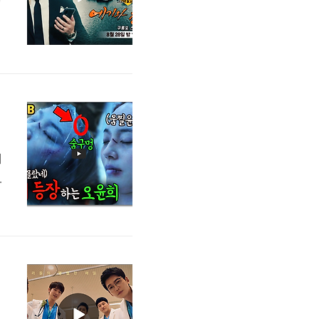
니
고
1
에
우
참
무
입
청
기)
의