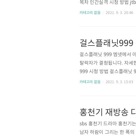
목차 인간실격 시청 방법 jt
시청이 어렵다면 모바일, PC
카테고리 없음
2021. 9. 3. 20:46
s://bit.ly/JTBC_ONA
W 로그인 없이 이용안내 JT
는 지상파 방송보다 케이블 
걸스플래닛999 
로..
걸스플래닛 999 엠넷에서 
탈락자가 결정됩니다. 자세
999 시청 방법 걸스플래닛 
G을 이용 바랍니다. 티빙 무료 
카테고리 없음
2021. 9. 3. 15:03
빙(TVING) 한달무료 이용 
한달 무료 이용 방법에 대해
라 TVING 한달 무료 이용에 대
홍천기 재방송 다
sbs 홍천기 드라마 홍천기
남자 하람이 그리는 한 폭의