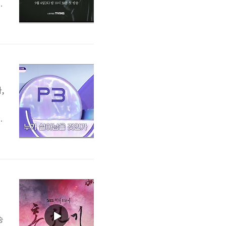
에
널
,
N
)
송