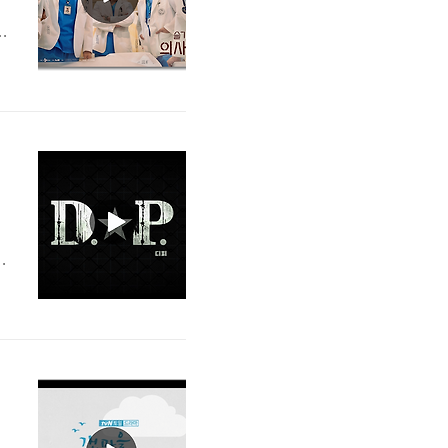
합
C
국
플
많
.