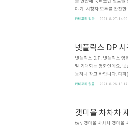
술 한잔에 묵혀뒀던 설움을 
야기. 시청자 모두를 잔잔한
니다. 목차 슬의생2 결방이
카테고리 없음
2021. 8. 27. 14:00
되었습니다. 9월 2일에 열릴
하게 되었기 때문입니다. 한국 이라
up 2022 카타르 월드컵 
넷플릭스 DP 시
축구 대표..
넷플릭스 D.P. 넷플릭스 영화
말 기대되는 영화인데요. 넷
능하니 참고 바랍니다. 디피(
호열이 다양한 사연을 가진 
카테고리 없음
2021. 8. 26. 13:17
릭스를 통해 시청 가능합니다. ht
넷플릭스 무료보기 넷플릭스는
은 사람들이 구독하고 있는데요
갯마을 차차차 
x..
tvN 갯마을 차차차 갯마을