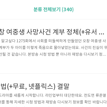
분류 전체보기 (340)
그알 1275회 오창 여중생 사망사건 계부 정체(+유서 전문)
이 알고싶다 1275회에서 사회를 떠들썩하게 만들었던 오창 여중생 사
계부가 두 아이를 이렇게 죽음으로 몰아넣었는데요. 사건의 진실이 
안될 것 같습니다. 본방송 시청 방법 뿐 아니라 재방송 다시보기 정보
것이 알고싶다 시청 방법 그것이 알고싶다는 매주 토요일 밤 11시10분
시면 sbs 온에어를 통해 실시간 무료 시청 가능합니다. 아래의 사이
/bit.ly/SBS_vod_Free 그것이 알고 싶다 다시보기 그알 시청 방법 
 온에어 그것이 알고 싶다 그알 실시간 재방송 다시보기 안내 매주 토요
법(+무료, 넷플릭스) 결말
일 드라마를 새롭게 시작합니다. 라인업부터 대단한데요. 전도연 류준열
를 통해 자세한 시청 방법과 재방송 다시보기 정보를 확인 바랍니다