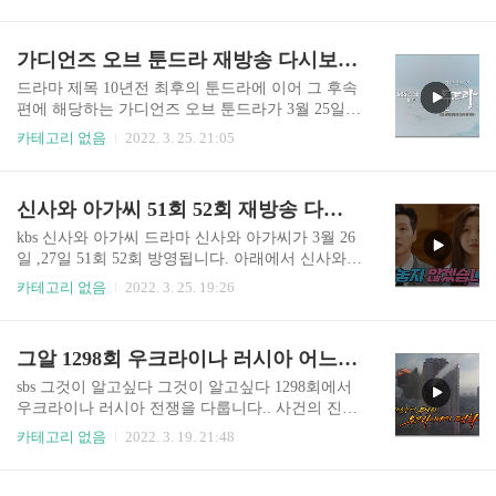
다. 본방송 시청 방법 뿐 아니라 재방송 다시보기
기 그알 시청 방법 안내 재방송 무료 보기 SBS 온
정보를 확인 바랍니다. sbs 그것이 알고싶다 시청
에어 그것이 알고 싶다 그알 실시간 재방송 다시보
방법 그것이 알고싶다는 매주 토요일 밤 11시10분
가디언즈 오브 툰드라 재방송 다시보기(+무료)
기 안내 매주 토요일 밤 11시10분에 방..
에 방영합니다. 본방사수를 원하시면 sbs 온에어를
통해 실시간 무료 시청 가능합니다. 아래의 사이트
드라마 제목 10년전 최후의 툰드라에 이어 그 후속
를 참고 바랍니다. http://bit.ly/SBS_vod_Free 그것
편에 해당하는 가디언즈 오브 툰드라가 3월 25일부
이 알고 싶다 다시보기 그알 시청 방법 안내 재방송
터 방영됩니다. 국내 최초 시베리아 툰드라의 사계
카테고리 없음
2022. 3. 25. 21:05
무료 보기 SBS 온에어 그것이 알고 싶다 그알 실시
를 DSR 카메라로 한국에 알린 다큐멘터리 최후의
간 재방송 다시보기 안내 매주 토요일 밤 11시10분
툰드라가 10년 만에 그간의 기록을 담았다고 합니
에 방송되는 그것이 알고 싶다는 배우 김상중 씨가
다. 아래를 통해 자세한 시청 방법과 재방송 다시보
신사와 아가씨 51회 52회 재방송 다시보기(+결말)
진행하는 대한민국 대표 시사 교..
기 정보를 확인 바랍니다. 목차 드라마 시청 방법
본방송은 매주 저녁 10시에 방영됩니다. TV 시청
kbs 신사와 아가씨 드라마 신사와 아가씨가 3월 26
이 어렵다면 모바일, PC 에서 볼 수 있습니다. 아래
일 ,27일 51회 52회 방영됩니다. 아래에서 신사와
의 온에어 사이트를 이용 바랍니다. http://bit.ly/SB
아가씨 재방송 및 다시보기 시청 방법을 확인 바랍
카테고리 없음
2022. 3. 25. 19:26
S_ONAIR_VOD SBS 온에어 24시간 스타TV ALL
니다. 무료로 볼 수 있습니다. 목차 신사와 아가씨
VOD 이용방법 총정리 SBS 온에어 안내 지상파 3
51회 52회 본방송은 매주 토요일, 일요일 저녁 7시
사 가운데 하나인 SBS에서 각종 뉴스, 예능, 시사,
55분에 방영됩니다. TV 시청이 어렵다면 모바일, P
그알 1298회 우크라이나 러시아 어느 전쟁의 기록 재방송 다시보기
교양, 드라마를 방영하고 있습..
C 에서 볼 수 있습니다. 아래의 사이트를 이용 바랍
니다. https://bit.ly/youngladygentleman_KBS2 신사
sbs 그것이 알고싶다 그것이 알고싶다 1298회에서
와 아가씨 재방송 다시보기(+예고영상) kbs 신사와
우크라이나 러시아 전쟁을 다룹니다.. 사건의 진실
아가씨 KBS 2TV 새 주말드라마 '신사와 아가씨'는
이 무엇인지 이번 방송을 놓치면 안될 것 같습니다.
카테고리 없음
2022. 3. 19. 21:48
자신의 선택에 책임을 다하고 행복을 찾아가는 신
본방송 시청 방법 뿐 아니라 재방송 다시보기 정보
사와 흙수저 아가씨가 만나면서 벌어지는 파란만
를 확인 바랍니다. sbs 그것이 알고싶다 시청 방법
장한 이야기를 담은 드라마입니다. tv.xn--9r2b17b
그것이 알고싶다는 매주 토요일 밤 11시10분에 방