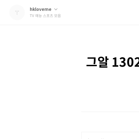
hkloveme
TV 예능 스포츠 모음
그알 130