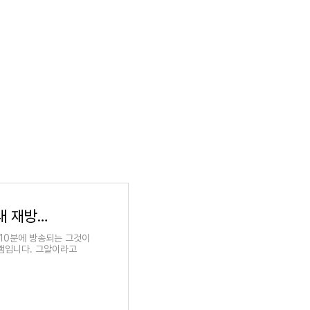
그것이 알고 싶다 다시보기 그알 시청 방법 안내 재방송 무료 보기 SBS 온에어
시10분에 방송되는 그것이
그램입니다. 그알이라고