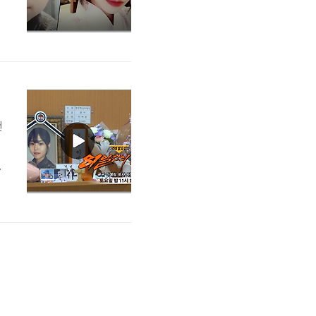
방
내
건
밤