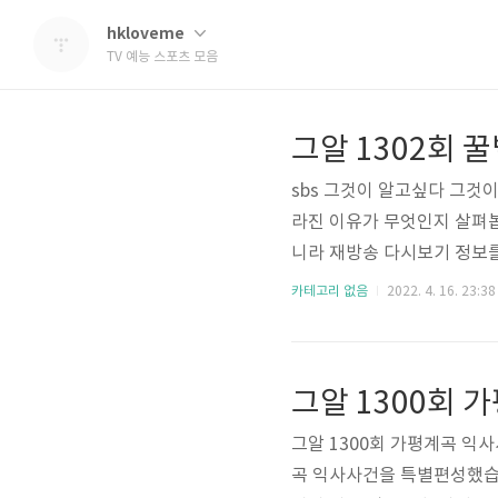
hkloveme
TV 예능 스포츠 모음
그알 1302회 
sbs 그것이 알고싶다 그것이
라진 이유가 무엇인지 살펴봅
니라 재방송 다시보기 정보를
매주 토요일 밤 11시10분에
카테고리 없음
2022. 4. 16. 23:38
청 가능합니다. 아래의 사이트를 
다시보기 그알 시청 방법 안
송 다시보기 안내 매주 토요
그알 1300회 
행하는 대한민국..
그알 1300회 가평계곡 익사
곡 익사사건을 특별편성했습