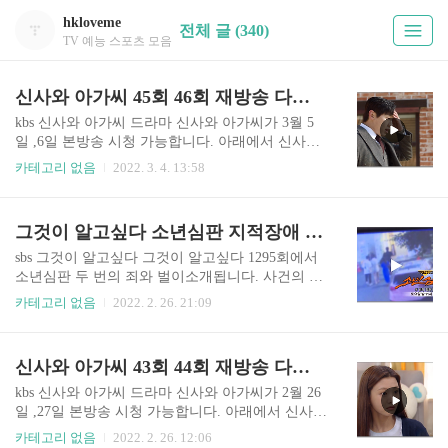
hkloveme
전체 글 (340)
TV 예능 스포츠 모음
신사와 아가씨 45회 46회 재방송 다시보기(+47회 예고)
kbs 신사와 아가씨 드라마 신사와 아가씨가 3월 5
일 ,6일 본방송 시청 가능합니다. 아래에서 신사와
아가씨 재방송 및 다시보기 시청 방법을 확인 바랍
카테고리 없음
2022. 3. 4. 13:58
니다. 무료로 볼 수 있습니다. 목차 신사와 아가씨
45회 46회 본방송은 매주 토요일, 일요일 저녁 7시
55분에 방영됩니다. TV 시청이 어렵다면 모바일, P
그것이 알고싶다 소년심판 지적장애 여고생 폭행 10대 정체(+다시보기)
C 에서 볼 수 있습니다. 아래의 사이트를 이용 바랍
니다. https://bit.ly/youngladygentleman_KBS2 신사
sbs 그것이 알고싶다 그것이 알고싶다 1295회에서
와 아가씨 재방송 다시보기(+예고영상) kbs 신사와
소년심판 두 번의 죄와 벌이소개됩니다. 사건의 진
아가씨 KBS 2TV 새 주말드라마 '신사와 아가씨'는
실이 무엇인지 이번 방송을 놓치면 안될 것 같습니
카테고리 없음
2022. 2. 26. 21:09
자신의 선택에 책임을 다하고 행복을 찾아가는 신
다. 10대 정체를 알아봅니다. 본방송 시청 방법 뿐
사와 흙수저 아가씨가 만나면서 벌어지는 파란만
아니라 재방송 다시보기 정보를 확인 바랍니다. sbs
장한 이야기를 담은 드라마입니다. tv.xn--9r2b17bg
그것이 알고싶다 시청 방법 그것이 알고싶다는 매
신사와 아가씨 43회 44회 재방송 다시보기(+45회 예고)
zd1..
주 토요일 밤 11시10분에 방영합니다. 본방사수를
원하시면 sbs 온에어를 통해 실시간 무료 시청 가능
kbs 신사와 아가씨 드라마 신사와 아가씨가 2월 26
합니다. 아래의 사이트를 참고 바랍니다. http://bit.l
일 ,27일 본방송 시청 가능합니다. 아래에서 신사와
y/SBS_vod_Free 그것이 알고 싶다 다시보기 그알
아가씨 재방송 및 다시보기 시청 방법을 확인 바랍
카테고리 없음
2022. 2. 26. 12:06
시청 방법 안내 재방송 무료 보기 SBS 온에어 그것