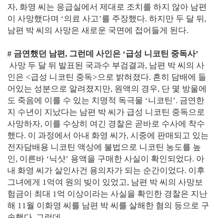
자, 화영 씨는 응급실에서 제대로 조치를 하지 않아 남편
이 사망했다며 ‘의료 사고’를 주장했다. 하지만 두 달 뒤,
남편 박 씨의 사망은 새로운 국면에 접어들게 된다.
# 금연했던 남편, 그런데 사인은 ‘급성 니코틴 중독사’
사망 두 달 뒤 발표된 국과수 부검결과, 남편 박 씨의 사
인은 <급성 니코틴 중독>으로 밝혀졌다. 흔히 담배에 들
어있는 성분으로 알려졌지만, 원액의 경우, 단 몇 방울에
도 죽음에 이를 수 있는 치명적 독극물 ‘니코틴’. 금연한
지 수년이 지났다는 남편 박 씨가 급성 니코틴 중독으로
사망하자, 이를 수상히 여긴 경찰은 곧바로 수사에 착수
했다. 이 과정에서 아내 화영 씨가, 시중에 판매되고 있는
전자담배용 니코틴 액상에 불법으로 니코틴 농도를 높
인, 이른바 ‘닉샷’ 용액을 구매한 사실이 확인되었다. 아
내 화영 씨가 살인사건 용의자가 되는 순간이었다. 이후
그녀에게 1억여 원의 빚이 있었고, 남편 박 씨의 사망보
험금이 최대 1억 이상이라는 사실을 확인한 경찰은 지난
해 11월 이화영 씨를 남편 박 씨를 살해한 혐의 등으로 구
속했다. 그런데….