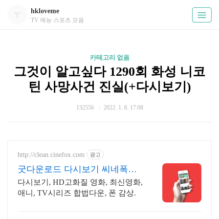
hkloveme
TV 예능 스포츠 모음
카테고리 없음
그것이 알고싶다 1290회 화성 니코
틴 사망사건 진실(+다시보기)
132556
2022. 1. 8. 17:08
http://clean.cinefox.com
광고
굿다운로드 다시보기 씨네폭스
중드 일드 30%할인
다시보기, HD고화질 영화, 최신영화,
애니, TV시리즈 합법다운, 폰 감상.