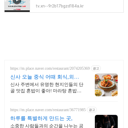
tv.xn--9r2b17bgzd184a.kr
https://m.place.naver.com/restaurant/2074205369
광고
신사 오늘 중식 어때 회식,외식,
데이트에 강추
신사 주변에서 유명한 현지인들의 단
골 맛집 혼밥이 좋아! 마라탕 혼밥의
정석
https://m.place.naver.com/restaurant/36771985
광고
하루를 특별하게 만드는 곳,
소중한 사람들과의 순간을 나누는 공