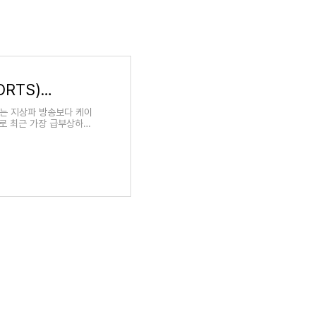
JTBC 온에어 실시간 시청 방법 (+JTBC SPORTS) JTBC NOW 로그인 없이 이용안내
에는 지상파 방송보다 케이
널로 최근 가장 급부상하는