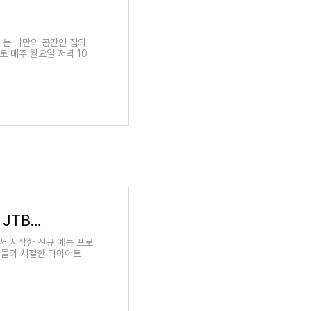
리는 나만의 공간인 집의
 매주 월요일 저녁 10
위대한 배태랑 재방송 다시보기 출연진 김호중 JTBC 무료 시청
서 시작한 신규 예능 프로
자들의 처절한 다이어트