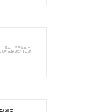
 닥터포스터 후속으로 드라
로 평화로운 일상에 균열
드라마 출사표 재방송 다시보기 등장인물 인물관계도 몇부작 kbs 온에어